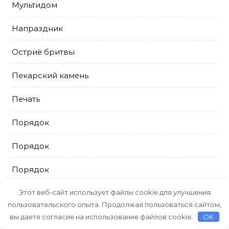
Мультидом
Напраздник
Остриё бритвы
Пекарский камень
Печать
Порядок
Порядок
Порядок
ПрестижСервис
Этот веб-сайт использует файлы cookie для улучшения
пользовательского опыта. Продолжая пользоваться сайтом,
Промтовары
вы даете согласие на использование файлов cookie.
OK