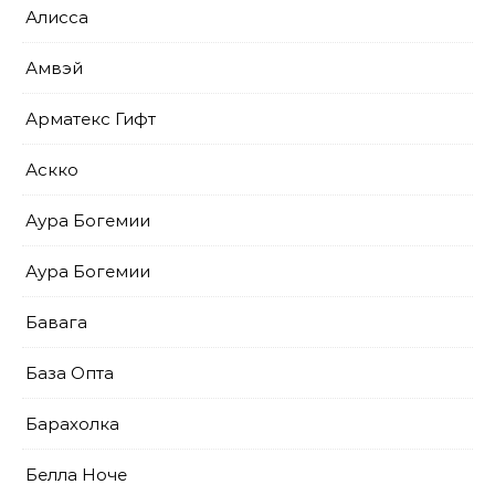
Алисса
Амвэй
Арматекс Гифт
Аскко
Аура Богемии
Аура Богемии
Бавага
База Опта
Барахолка
Белла Ноче