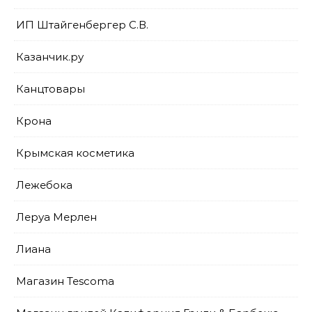
ИП Штайгенбергер С.В.
Казанчик.ру
Канцтовары
Крона
Крымская косметика
Лежебока
Леруа Мерлен
Лиана
Магазин Tescoma