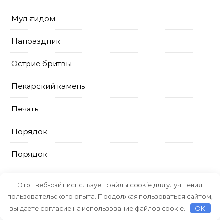
Мультидом
Напраздник
Остриё бритвы
Пекарский камень
Печать
Порядок
Порядок
Порядок
Этот веб-сайт использует файлы cookie для улучшения
пользовательского опыта. Продолжая пользоваться сайтом,
ПрестижСервис
вы даете согласие на использование файлов cookie.
OK