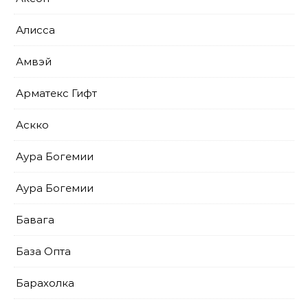
Алисса
Амвэй
Арматекс Гифт
Аскко
Аура Богемии
Аура Богемии
Бавага
База Опта
Барахолка