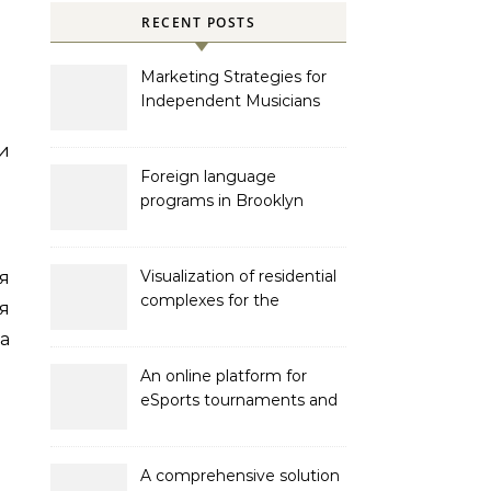
RECENT POSTS
Marketing Strategies for
Independent Musicians
и
Foreign language
programs in Brooklyn
Visualization of residential
я
complexes for the
я
developer Bonava
а
An online platform for
eSports tournaments and
competitions with prize
pools
A comprehensive solution