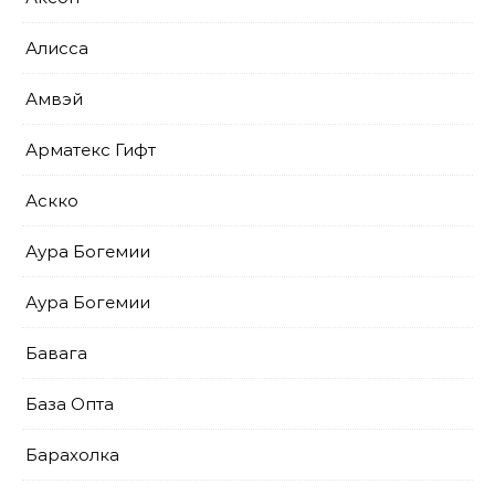
Алисса
Амвэй
Арматекс Гифт
Аскко
Аура Богемии
Аура Богемии
Бавага
База Опта
Барахолка