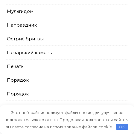
Мультидом
Напраздник
Остриё бритвы
Пекарский камень
Печать
Порядок
Порядок
Порядок
Этот веб-сайт использует файлы cookie для улучшения
пользовательского опыта. Продолжая пользоваться сайтом,
ПрестижСервис
вы даете согласие на использование файлов cookie.
OK