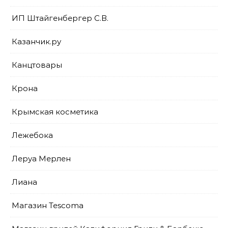
ИП Штайгенбергер С.В.
Казанчик.ру
Канцтовары
Крона
Крымская косметика
Лежебока
Леруа Мерлен
Лиана
Магазин Tescoma