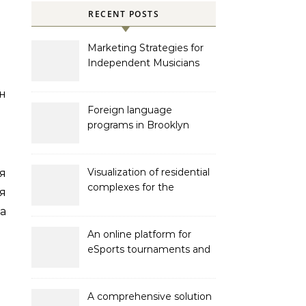
RECENT POSTS
Marketing Strategies for
Independent Musicians
н
Foreign language
programs in Brooklyn
Visualization of residential
я
complexes for the
я
developer Bonava
а
An online platform for
eSports tournaments and
competitions with prize
pools
A comprehensive solution