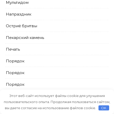
Мультидом
Напраздник
Остриё бритвы
Пекарский камень
Печать
Порядок
Порядок
Порядок
ПрестижСервис
Этот веб-сайт использует файлы cookie для улучшения
пользовательского опыта. Продолжая пользоваться сайтом,
Промтовары
вы даете согласие на использование файлов cookie.
OK