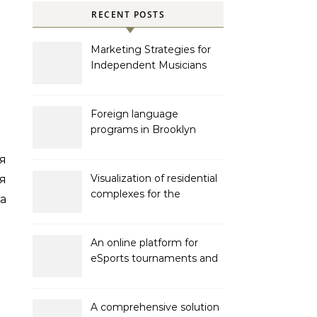
RECENT POSTS
Marketing Strategies for
Independent Musicians
Foreign language
programs in Brooklyn
я
Visualization of residential
я
complexes for the
а
developer Bonava
An online platform for
eSports tournaments and
competitions with prize
pools
A comprehensive solution