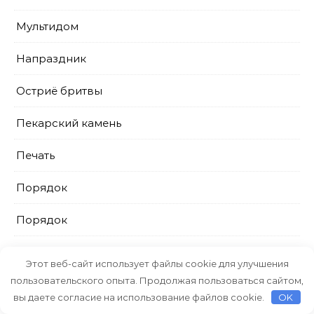
Мультидом
Напраздник
Остриё бритвы
Пекарский камень
Печать
Порядок
Порядок
Порядок
Этот веб-сайт использует файлы cookie для улучшения
пользовательского опыта. Продолжая пользоваться сайтом,
ПрестижСервис
вы даете согласие на использование файлов cookie.
OK