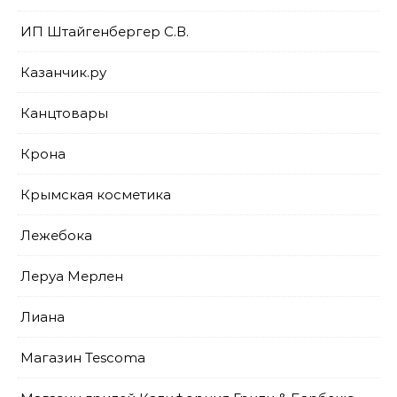
ИП Штайгенбергер С.В.
Казанчик.ру
Канцтовары
Крона
Крымская косметика
Лежебока
Леруа Мерлен
Лиана
Магазин Tescoma