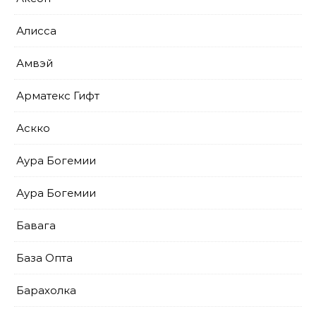
Алисса
Амвэй
Арматекс Гифт
Аскко
Аура Богемии
Аура Богемии
Бавага
База Опта
Барахолка