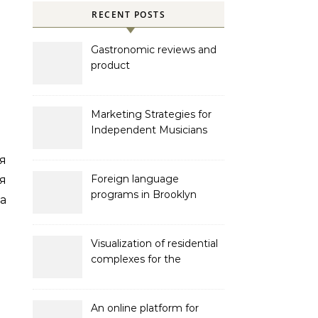
RECENT POSTS
Gastronomic reviews and
product
recommendations
Marketing Strategies for
Independent Musicians
я
Foreign language
я
programs in Brooklyn
а
Visualization of residential
complexes for the
developer Bonava
An online platform for