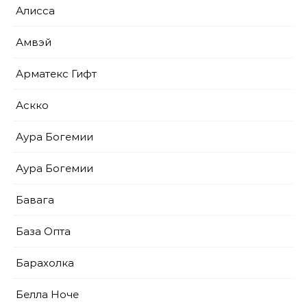
Алисса
Амвэй
Арматекс Гифт
Аскко
Аура Богемии
Аура Богемии
Бавага
База Опта
Барахолка
Белла Ноче