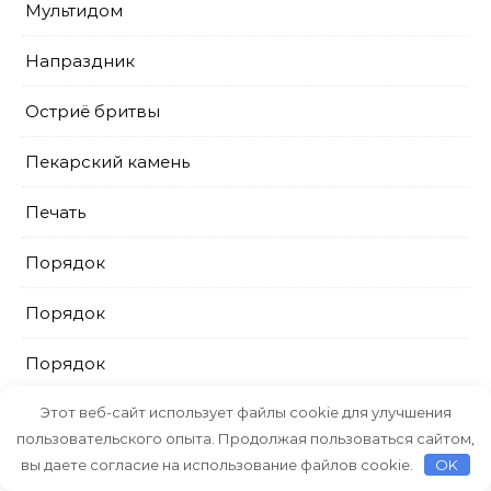
Мультидом
Напраздник
Остриё бритвы
Пекарский камень
Печать
Порядок
Порядок
Порядок
ПрестижСервис
Этот веб-сайт использует файлы cookie для улучшения
пользовательского опыта. Продолжая пользоваться сайтом,
Промтовары
вы даете согласие на использование файлов cookie.
OK