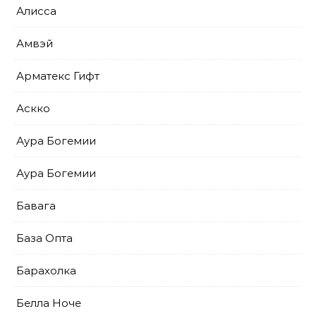
Алисса
Амвэй
Арматекс Гифт
Аскко
Аура Богемии
Аура Богемии
Бавага
База Опта
Барахолка
Белла Ноче