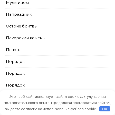
Мультидом
Напраздник
Остриё бритвы
Пекарский камень
Печать
Порядок
Порядок
Порядок
ПрестижСервис
Этот веб-сайт использует файлы cookie для улучшения
пользовательского опыта. Продолжая пользоваться сайтом,
Промтовары
вы даете согласие на использование файлов cookie.
OK