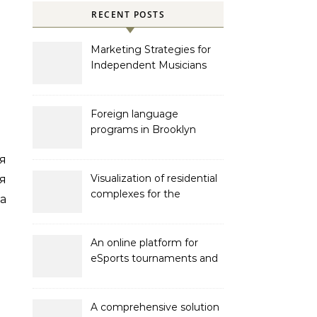
RECENT POSTS
Marketing Strategies for
Independent Musicians
Foreign language
programs in Brooklyn
я
Visualization of residential
я
complexes for the
а
developer Bonava
An online platform for
eSports tournaments and
competitions with prize
pools
A comprehensive solution