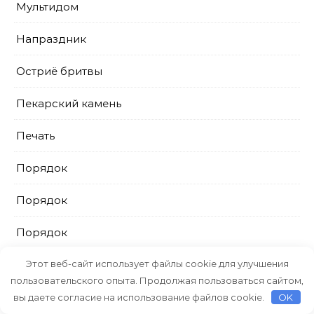
Мультидом
Напраздник
Остриё бритвы
Пекарский камень
Печать
Порядок
Порядок
Порядок
ПрестижСервис
Этот веб-сайт использует файлы cookie для улучшения
пользовательского опыта. Продолжая пользоваться сайтом,
Промтовары
вы даете согласие на использование файлов cookie.
OK