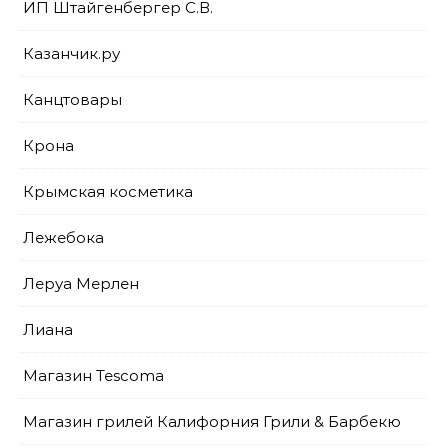
ИП Штайгенбергер С.В.
Казанчик.ру
Канцтовары
Крона
Крымская косметика
Лежебока
Леруа Мерлен
Лиана
Магазин Tescoma
Магазин грилей Калифорния Грили & Барбекю