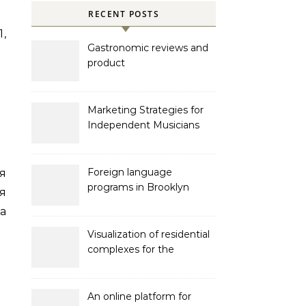
RECENT POSTS
,
Gastronomic reviews and
product
recommendations
Marketing Strategies for
Independent Musicians
Foreign language
я
programs in Brooklyn
я
а
Visualization of residential
complexes for the
developer Bonava
An online platform for