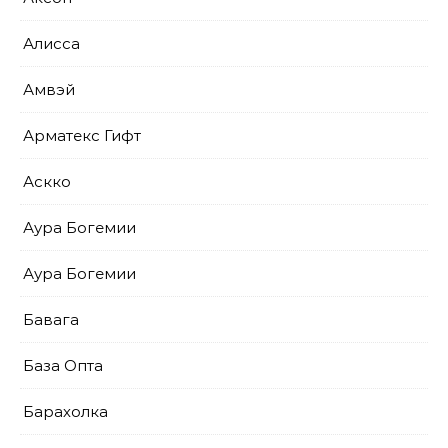
Алисса
Амвэй
Арматекс Гифт
Аскко
Аура Богемии
Аура Богемии
Бавага
База Опта
Барахолка