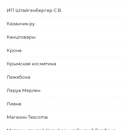
ИП Штайгенбергер С.В.
Казанчик.ру
Канцтовары
Крона
Крымская косметика
Лежебока
Леруа Мерлен
Лиана
Магазин Tescoma