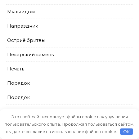
Мультидом
Напраздник
Остриё бритвы
Пекарский камень
Печать
Порядок
Порядок
Порядок
Этот веб-сайт использует файлы cookie для улучшения
пользовательского опыта. Продолжая пользоваться сайтом,
ПрестижСервис
вы даете согласие на использование файлов cookie.
OK