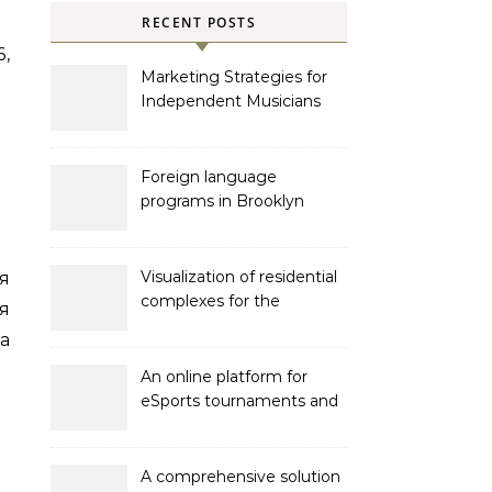
RECENT POSTS
,
Marketing Strategies for
Independent Musicians
Foreign language
programs in Brooklyn
Visualization of residential
я
complexes for the
я
developer Bonava
а
An online platform for
eSports tournaments and
competitions with prize
pools
A comprehensive solution